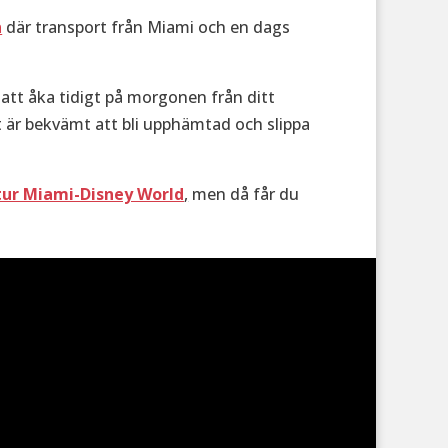
n
där transport från Miami och en dags
 att åka tidigt på morgonen från ditt
t är bekvämt att bli upphämtad och slippa
tur Miami-Disney World
,
men då får du