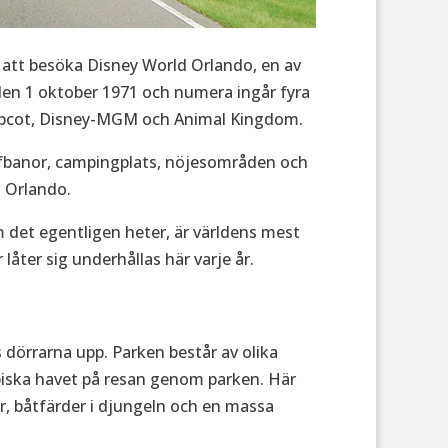
e att besöka Disney World Orlando, en av
den 1 oktober 1971 och numera ingår fyra
 Epcot, Disney-MGM och Animal Kingdom.
lfbanor, campingplats, nöjesområden och
d Orlando.
 det egentligen heter, är världens mest
låter sig underhållas här varje år.
dörrarna upp. Parken består av olika
ibiska havet på resan genom parken. Här
r, båtfärder i djungeln och en massa