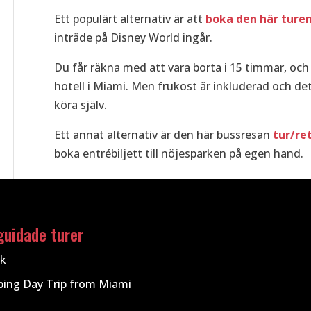
Ett populärt alternativ är att
boka den här ture
inträde på Disney World ingår.
Du får räkna med att vara borta i 15 timmar, och
hotell i Miami. Men frukost är inkluderad och de
köra själv.
Ett annat alternativ är den här bussresan
tur/re
boka entrébiljett till nöjesparken på egen hand.
guidade turer
rk
ping Day Trip from Miami