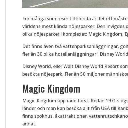
För många som reser till Florida är det ett måst
världens mest kända nöjesparker. Den invigdes 
olika nöjesparker i komplexet: Magic Kingdom,
Det finns även två vattenparksanläggningar, go
fler än 30 olika hotellanläggningar i Disney Worl
Disney World, eller Walt Disney World Resort som
besökta nöjespark. Fler än 50 miljoner människor 
Magic Kingdom
Magic Kingdom öppnade först. Redan 1971 slogs 
länder och man kan besöka allt från USA till Kar
finns spökhus, åkattraktioner, vattenrutschkano
annat.