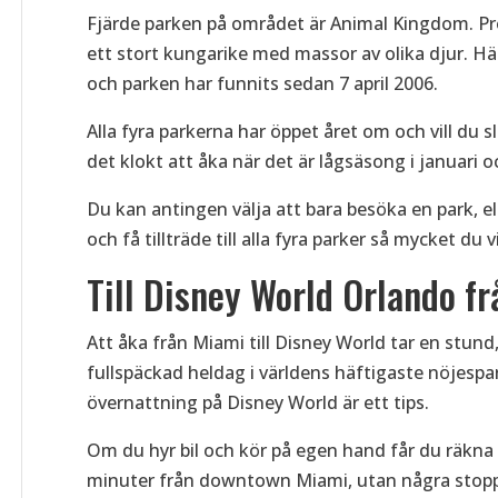
Fjärde parken på området är Animal Kingdom. P
ett stort kungarike med massor av olika djur. H
och parken har funnits sedan 7 april 2006.
Alla fyra parkerna har öppet året om och vill du
det klokt att åka när det är lågsäsong i januari o
Du kan antingen välja att bara besöka en park, el
och få tillträde till alla fyra parker så mycket du v
Till Disney World Orlando f
Att åka från Miami till Disney World tar en stund,
fullspäckad heldag i världens häftigaste nöjespar
övernattning på Disney World är ett tips.
Om du hyr bil och kör på egen hand får du räkna 
minuter från downtown Miami, utan några stopp